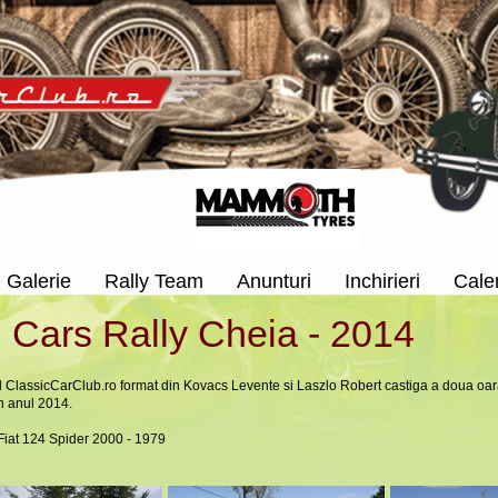
Galerie
Rally Team
Anunturi
Inchirieri
Cale
 Cars Rally Cheia - 2014
l ClassicCarClub.ro format din Kovacs Levente si Laszlo Robert castiga a doua oar
n anul 2014.
Fiat 124 Spider 2000 - 1979