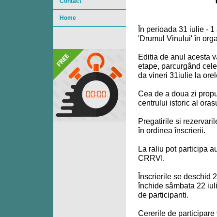
Contact
Home
În perioada 31 iulie - 
'Drumul Vinului' în or
Editia de anul acesta 
etape, parcurgând cele 
da vineri 31iulie la ore
Cea de a doua zi propu
centrului istoric al or
Pregatirile si rezervar
în ordinea înscrierii.
La raliu pot participa 
CRRVI.
Înscrierile se deschid 
închide sâmbata 22 iul
de participanti.
Cererile de participare