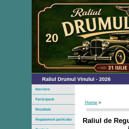
Raliul Drumul Vinului - 2026
Inscriere
Participanti
Home
>
Rezultate
Raliul de Regu
Regulament particular