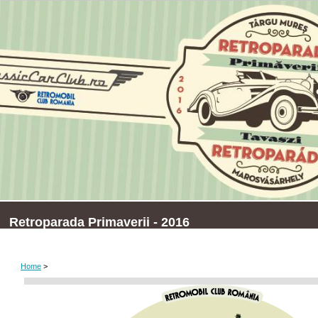
Retroparada Primaverii - 2016
Home
>