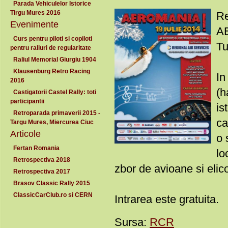
Parada Vehiculelor Istorice
Tirgu Mures 2016
Re
Evenimente
AE
Curs pentru piloti si copiloti
Tu
pentru raliuri de regularitate
Raliul Memorial Giurgiu 1904
Klausenburg Retro Racing
In
2016
(h
Castigatorii Castel Rally: toti
participantii
is
Retroparada primaverii 2015 -
ca
Targu Mures, Miercurea Ciuc
Articole
o 
Fertan Romania
lo
Retrospectiva 2018
zbor de avioane si elico
Retrospectiva 2017
Brasov Classic Rally 2015
ClassicCarClub.ro si CERN
Intrarea este gratuita.
Sursa:
RCR