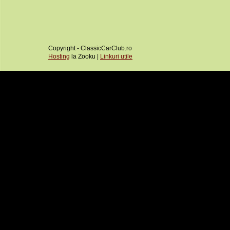
Copyright - ClassicCarClub.ro
Hosting
la Zooku |
Linkuri utile