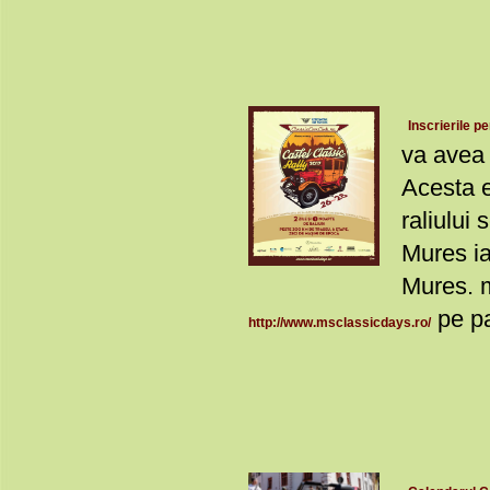
Inscrierile p
va avea 
Acesta e
raliului 
Mures ia
Mures. m
pe pa
http://www.msclassicdays.ro/