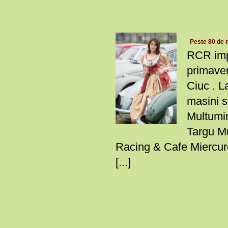
Peste 80 de m
RCR imp
primaver
Ciuc . L
masini s
Multumim
Targu M
Racing & Cafe Miercur
[...]