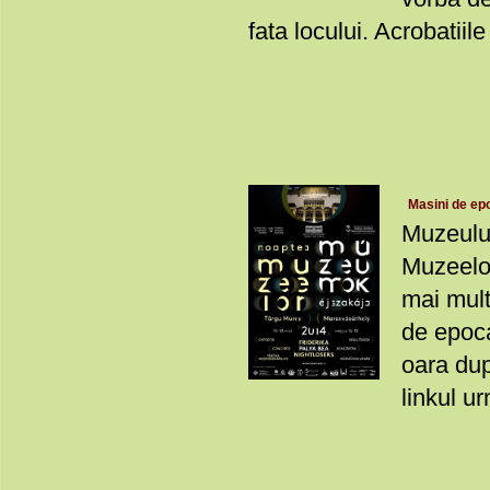
fata locului. Acrobatiile
Masini de epo
Muzeulu
Muzeelor
mai mult
de epoca
oara dup
linkul u