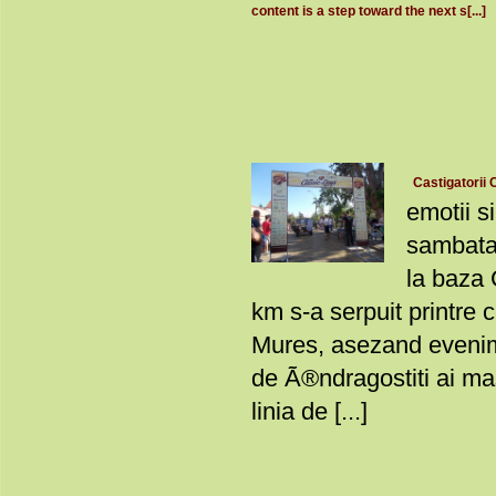
content is a step toward the next s[...]
Castigatorii Ca
emotii s
sambata 
la baza 
km s-a serpuit printre cet
Mures, asezand evenime
de Ã®ndragostiti ai mas
linia de [...]