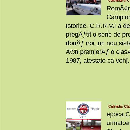
Calendarul C.
RomÃ¢nia
Campiona
Istorice. C.R.R.V.I a d
pregÄƒtit o serie de p
douÄƒ noi, un nou sist
Ã®n premierÄƒ o clas
1987, atestate ca veh[..
Calendar Cla
epoca Cl
urmatoar