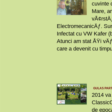
cuvinte
Mare, am
vÃ¢rstÄƒ
ElectromecanicÄƒ. Sun
Infectat cu VW Kafer (
Atunci am stat ÅŸi vÄƒ
care a devenit cu timpul 
GULAS PARTY 
2014 va 
ClassicC
de epoca