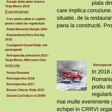
piata di
Parada Vehiculelor Istorice
Tirgu Mures 2016
care implica coroziune. 
Evenimente
situatie, de la restaura
Curs pentru piloti si copiloti
pentru raliuri de regularitate
pana la constructii. Pro
Raliul Memorial Giurgiu 1904
Klausenburg Retro Racing
2016
Castigatorii Castel Rally: toti
participantii
Retroparada primaverii 2015 -
Targu Mures, Miercurea Ciuc
Articole
Retrospectiv
In 2018 
Fertan Romania
Romani
Retrospectiva 2018
Retrospectiva 2017
podiu do
Brasov Classic Rally 2015
regulari
ClassicCarClub.ro si CERN
mai multe evenimente p
echipei in CRRVI organi