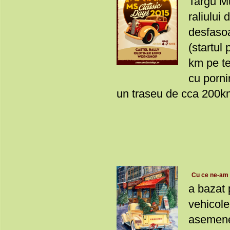
Targu Mu
raliului 
desfasoa
(startul
km pe te
cu porni
un traseu de cca 200km p
Cu ce ne-am d
a bazat 
vehicole
asemenea