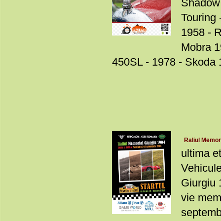
Shadow 
Touring
1958 - R
Mobra 1
450SL - 1978 - Skoda 12
Raliul Memori
ultima e
Vehicule
Giurgiu 
vie memo
septembr