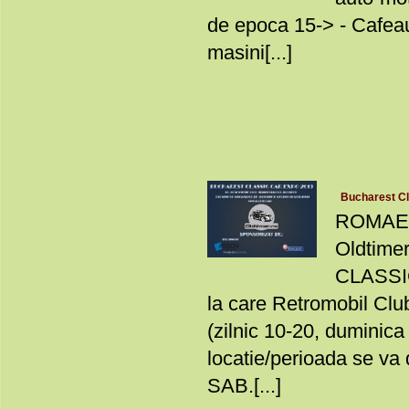
de epoca 15-> - Cafeaua
masini[...]
Bucharest Cl
ROMAERO
Oldtime
CLASSIC
la care Retromobil Cl
(zilnic 10-20, duminica
locatie/perioada se va 
SAB.[...]