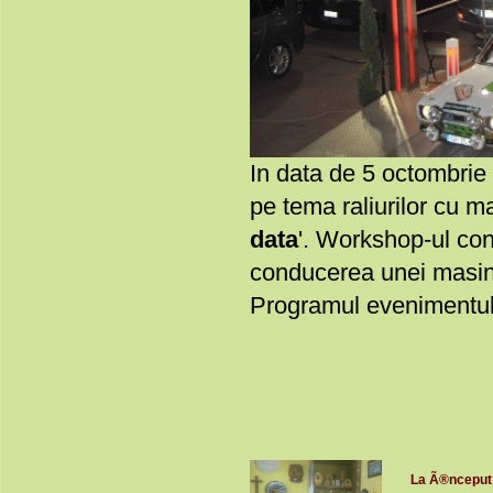
In data de 5 octombri
pe tema raliurilor cu m
data
'. Workshop-ul cons
conducerea unei masini 
Programul evenimentulu
La Ã®nceput a 