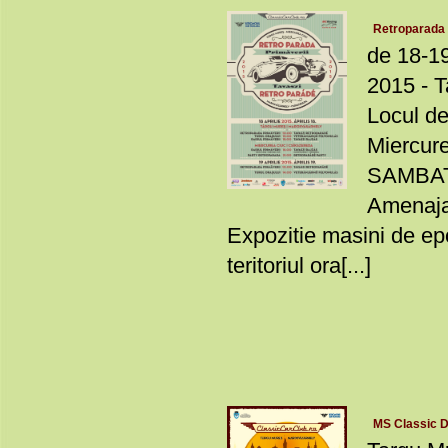
Retroparada p
de 18-19
2015 - T
Locul de
Miercur
SAMBATA
Amenajar
Expozitie masini de ep
teritoriul ora[...]
MS Classic 