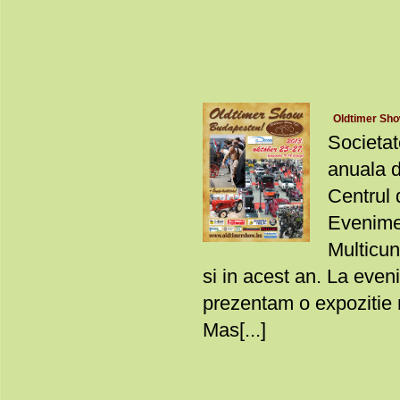
Oldtimer Sho
Societa
anuala d
Centrul
Evenimen
Multicun
si in acest an. La eve
prezentam o expozitie 
Mas[...]