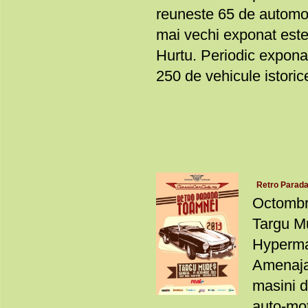
reuneste 65 de automobi
mai vechi exponat este
Hurtu. Periodic exponat
250 de vehicule istoric
Retro Parada
Octombr
Targu Mu
Hyperma
Amenajar
masini d
auto-mot