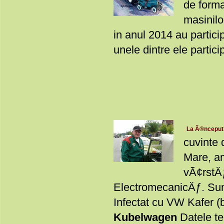
de forma
masinilo
in anul 2014 au partici
unele dintre ele partici
La Ã®nceput a 
cuvinte
Mare, am
vÃ¢rstÄƒ
ElectromecanicÄƒ. Sun
Infectat cu VW Kafer (
Kubelwagen
Datele te