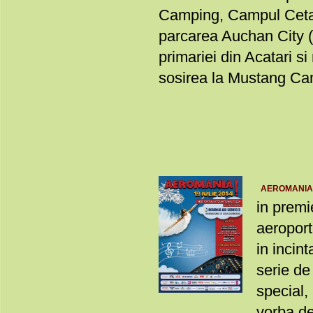
Camping, Campul Cetati
parcarea Auchan City (fo
primariei din Acatari si
sosirea la Mustang Cam
AEROMANI
in prem
aeroport
in incin
serie de
special, 
vorba de