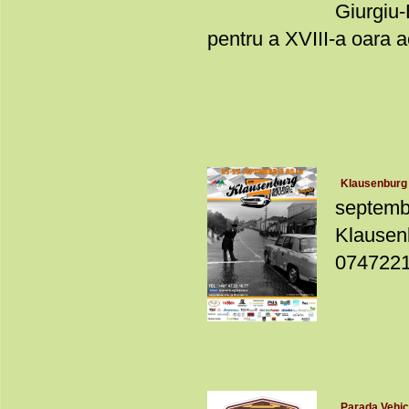
Giurgiu
pentru a XVIII-a oara ace
Klausenburg 
septembr
Klausenb
07472210
Parada Vehicu