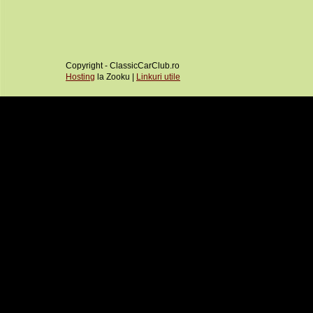
Copyright - ClassicCarClub.ro
Hosting
la Zooku |
Linkuri utile