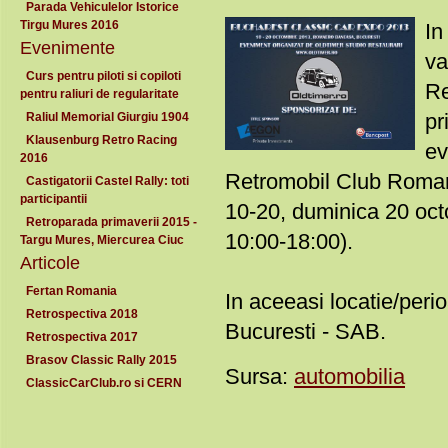
Parada Vehiculelor Istorice
Tirgu Mures 2016
In
Evenimente
va
Curs pentru piloti si copiloti
Re
pentru raliuri de regularitate
p
Raliul Memorial Giurgiu 1904
Klausenburg Retro Racing
ev
2016
Retromobil Club Romani
Castigatorii Castel Rally: toti
participantii
10-20, duminica 20 oc
Retroparada primaverii 2015 -
10:00-18:00).
Targu Mures, Miercurea Ciuc
Articole
Fertan Romania
In aceeasi locatie/peri
Retrospectiva 2018
Bucuresti - SAB.
Retrospectiva 2017
Brasov Classic Rally 2015
Sursa:
automobilia
ClassicCarClub.ro si CERN