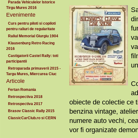
Parada Vehiculelor Istorice
Tirgu Mures 2016
Sa
Evenimente
di
Curs pentru piloti si copiloti
fu
pentru raliuri de regularitate
va
Raliul Memorial Giurgiu 1904
Klausenburg Retro Racing
va
2016
fi
Castigatorii Castel Rally: toti
participantii
un
Retroparada primaverii 2015 -
Targu Mures, Miercurea Ciuc
Articole
Co
Fertan Romania
ad
Retrospectiva 2018
obiecte de colectie ce 
Retrospectiva 2017
benzina vintage, atelie
Brasov Classic Rally 2015
ClassicCarClub.ro si CERN
numere auto vechi, ceas
vor fi organizate demons