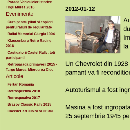
Parada Vehiculelor Istorice
Tirgu Mures 2016
2012-01-12
Evenimente
Au
Curs pentru piloti si copiloti
pentru raliuri de regularitate
du
Raliul Memorial Giurgiu 1904
Im
Klausenburg Retro Racing
la
2016
Castigatorii Castel Rally: toti
participantii
Un Chevrolet din 1928 
Retroparada primaverii 2015 -
Targu Mures, Miercurea Ciuc
pamant va fi reconditio
Articole
Fertan Romania
Autoturismul a fost in
Retrospectiva 2018
Retrospectiva 2017
Brasov Classic Rally 2015
Masina a fost ingropat
ClassicCarClub.ro si CERN
25 septembrie 1945 pe c