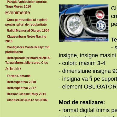
Parada Vehiculelor Istorice
Tirgu Mures 2016
Cl
Evenimente
cr
Curs pentru piloti si copiloti
pe
pentru raliuri de regularitate
Raliul Memorial Giurgiu 1904
Klausenburg Retro Racing
Te
2016
- 
Castigatorii Castel Rally: toti
participantii
insigne, insigne masin
Retroparada primaverii 2015 -
- culori: maxim 3-4
Targu Mures, Miercurea Ciuc
Articole
- dimensiune insigna 
Fertan Romania
- insigna va fi pe supor
Retrospectiva 2018
- element OBLIGATORIU
Retrospectiva 2017
Brasov Classic Rally 2015
ClassicCarClub.ro si CERN
Mod de realizare:
- format digital trimis 