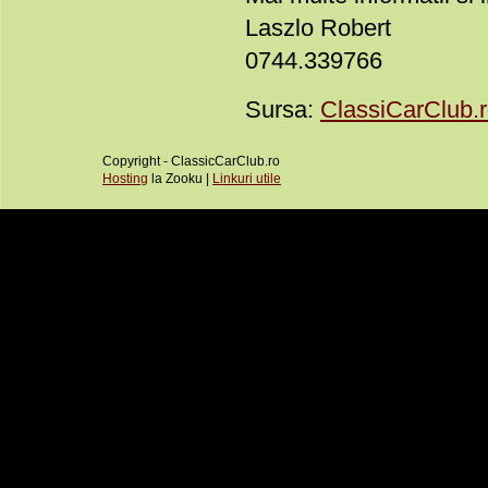
Laszlo Robert
0744.339766
Sursa:
ClassiCarClub.
Copyright - ClassicCarClub.ro
Hosting
la Zooku |
Linkuri utile