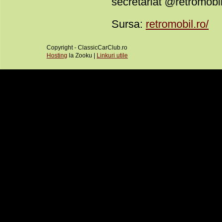
secretariat @retromobil
Sursa:
retromobil.ro/
Copyright - ClassicCarClub.ro
Hosting
la Zooku |
Linkuri utile