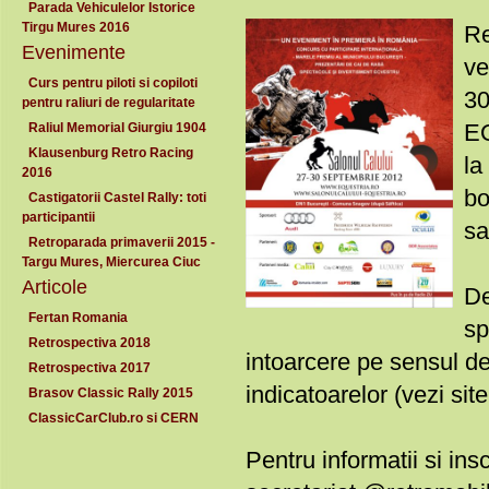
Parada Vehiculelor Istorice
Tirgu Mures 2016
Re
Evenimente
ve
Curs pentru piloti si copiloti
30
pentru raliuri de regularitate
EQ
Raliul Memorial Giurgiu 1904
Klausenburg Retro Racing
la
2016
bo
Castigatorii Castel Rally: toti
participantii
sa
Retroparada primaverii 2015 -
Targu Mures, Miercurea Ciuc
Articole
De
Fertan Romania
sp
Retrospectiva 2018
intoarcere pe sensul d
Retrospectiva 2017
indicatoarelor (vezi sit
Brasov Classic Rally 2015
ClassicCarClub.ro si CERN
Pentru informatii si in