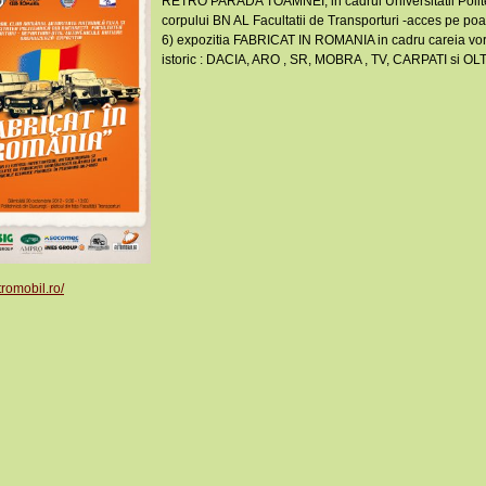
RETRO PARADA TOAMNEI, in cadrul Universitatii Politeh
corpului BN AL Facultatii de Transporturi -acces pe poa
6) expozitia FABRICAT IN ROMANIA in cadru careia vor fi
istoric : DACIA, ARO , SR, MOBRA , TV, CARPATI si OLT
tromobil.ro/