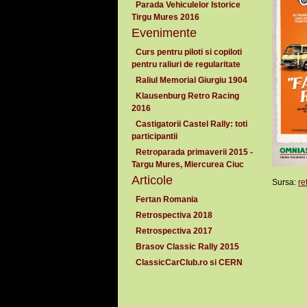
Parada Vehiculelor Istorice
Tirgu Mures 2016
Evenimente
Curs pentru piloti si copiloti
pentru raliuri de regularitate
Raliul Memorial Giurgiu 1904
Klausenburg Retro Racing
2016
Castigatorii Castel Rally: toti
participantii
Retroparada primaverii 2015 -
Targu Mures, Miercurea Ciuc
Articole
Sursa:
re
Fertan Romania
Retrospectiva 2018
Retrospectiva 2017
Brasov Classic Rally 2015
ClassicCarClub.ro si CERN