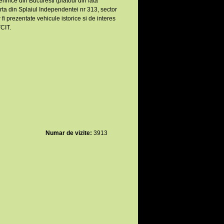
nice din Bucuresti (platoul din fata
rta din Splaiul Independentei nr 313, sector
 prezentate vehicule istorice si de interes
CIT.
Numar de vizite:
3913