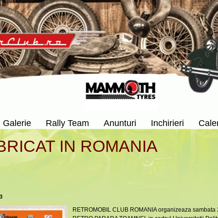
Galerie
Rally Team
Anunturi
Inchirieri
Cale
BRICAT IN ROMANIA
3
RETROMOBIL CLUB ROMANIA organizeaza sambata 20 oc