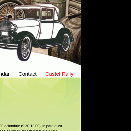
ndar
Contact
Castel Rally
tombrie (9:30-13:00), in paralel cu