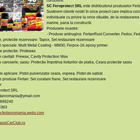
coroziunii.
SC Feroprotect SRL
este distribuitorul produselor Fer
Sustinem clientii nostri în orice proiect care implica cor
individuale cu privire la orice situatie, de la restaurarea
marine, pana la constructii.
Produsele noastre:
- Produse antirugina: FertanRust Converter, Fedox, Fedo
e, protectie rezervoare: Tapox, Set restaurare rezervoare
i speciale: Multi Metal Coating - MM30, Ferpox-1K epoxy primer
e protectie: Protewax
ie cavitati: Prewax, Cavity Protection Wax
e caroserie, sasiu: Protectie împotriva liviturilor de piatra, Ceara protectie sasiu
de aplicare: Pistol pulverizator ceara, vopsea, Pistol de sablat
de produse Fertan: Set curatare frane, Set restaurare rezervoare
r:
rotect SRL
ertanromania@ymail.com
0-699240
3363
.fertanromania.webs.com
assiCarClub.ro