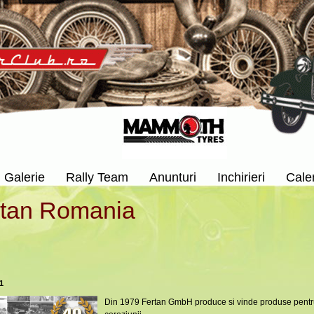
Galerie
Rally Team
Anunturi
Inchirieri
Cale
rtan Romania
1
Din 1979 Fertan GmbH produce si vinde produse pentru t