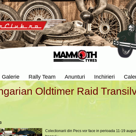
Galerie
Rally Team
Anunturi
Inchirieri
Cale
garian Oldtimer Raid Transil
3
Colectionarii din Pecs vor face in perioada 11-19 augus