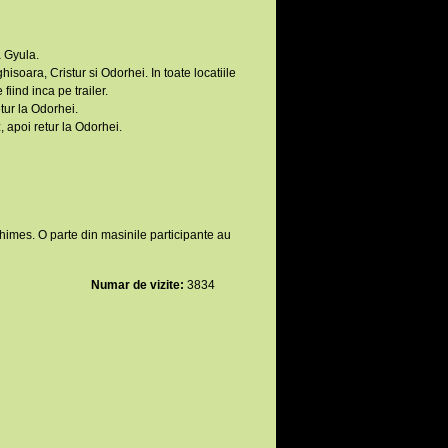
a Gyula.
soara, Cristur si Odorhei. In toate locatiile
iind inca pe trailer.
tur la Odorhei.
 apoi retur la Odorhei.
himes. O parte din masinile participante au
Numar de vizite:
3834