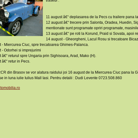
traseul :
11 august â€“ deplasarea de la Pecs cu trailere pana l
12 august â€“ trecere prin Salonta, Oradea, Huedin, Sighi
mentionate sunt programate opriri programate, masinile f
13 august â€“ pe roti la Korund, Praid si Sovata, apoi re
14 august - Gheorgheni, Lacul Rosu si trecatoare Bicaz,
 - Miercurea Ciuc, spre trecatoarea Ghimes-Palanca.
 - Odorhei si imprejurimi
 â€“ returul spre Ungaria prin Sighisoara, Arad, Mako (H).
 â€“ retur in Pecs.
R din Brasov se vor alatura raidului joi 16 august de la Miercurea Ciuc pana la G
se in luna iulie Iulius Mall Iasi. Pentru detalii : Dudi Levente 0723.508.860
tomobilia.ro