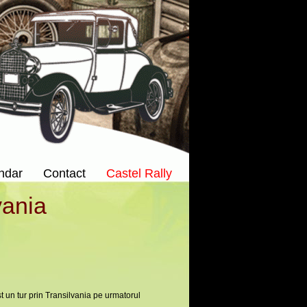
ndar
Contact
Castel Rally
vania
t un tur prin Transilvania pe urmatorul