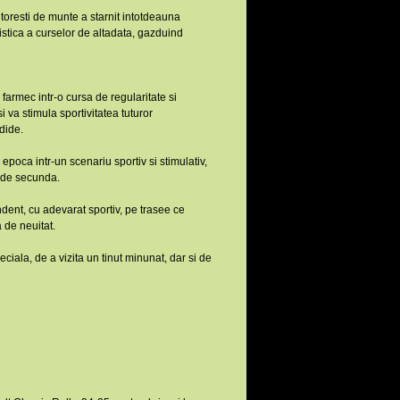
toresti de munte a starnit intotdeauna
istica a curselor de altadata, gazduind
i farmec intr-o cursa de regularitate si
 va stimula sportivitatea tuturor
ndide.
epoca intr-un scenariu sportiv si stimulativ,
r de secunda.
ndent, cu adevarat sportiv, pe trasee ce
 de neuitat.
iala, de a vizita un tinut minunat, dar si de