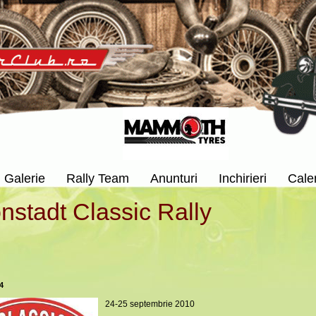
Galerie
Rally Team
Anunturi
Inchirieri
Cale
nstadt Classic Rally
4
24-25 septembrie 2010