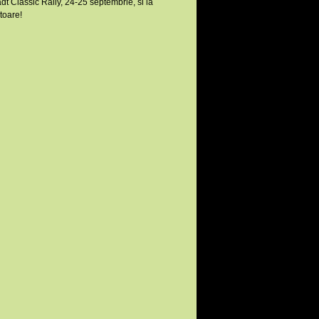
adt Classic Rally, 24-25 septembrie, si la
itoare!