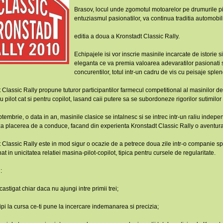
Brasov, locul unde zgomotul motoarelor pe drumurile pi
entuziasmul pasionatilor, va continua traditia automobil
editia a doua a Kronstadt Classic Rally.
Echipajele isi vor inscrie masinile incarcate de istorie s
eleganta ce va premia valoarea adevaratilor pasionati si
concurentilor, totul intr-un cadru de vis cu peisaje sple
 Classic Rally propune tuturor participantilor farmecul competitional al masinilor de 
ru pilot cat si pentru copilot, lasand caii putere sa se subordoneze rigorilor sutimilo
tembrie, o data in an, masinile clasice se intalnesc si se intrec intr-un raliu indepe
a placerea de a conduce, facand din experienta Kronstadt Classic Rally o aventura
 Classic Rally este in mod sigur o ocazie de a petrece doua zile intr-o companie spec
nat in unicitatea relatiei masina-pilot-copilot, tipica pentru cursele de regularitate.
:
castigat chiar daca nu ajungi intre primii trei;
cipi la cursa ce-ti pune la incercare indemanarea si precizia;