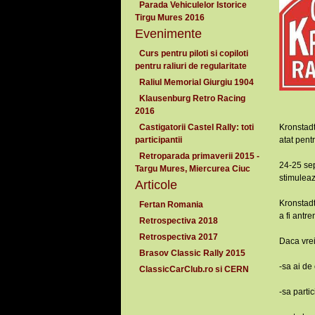
Parada Vehiculelor Istorice
Tirgu Mures 2016
Evenimente
Curs pentru piloti si copiloti
pentru raliuri de regularitate
Raliul Memorial Giurgiu 1904
Klausenburg Retro Racing
2016
Castigatorii Castel Rally: toti
Kronstadt
participantii
atat pent
Retroparada primaverii 2015 -
24-25 sep
Targu Mures, Miercurea Ciuc
stimuleaz
Articole
Kronstadt
Fertan Romania
a fi antre
Retrospectiva 2018
Retrospectiva 2017
Daca vrei
Brasov Classic Rally 2015
-sa ai de 
ClassicCarClub.ro si CERN
-sa parti