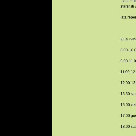
-sa te bu
sfarsit it
Iata repe
Ziua I vi
8.00-10.0
9.00-11.
11.00-12.
12.00-13.
13.30 sta
15.00 viz
17.00 gus
18.00 sta