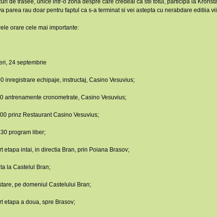
curi de trasee, unice intr-o zona despre care credeai ca stii totul, participa la Kronst
i va parea rau doar pentru faptul ca s-a terminat si vei astepta cu nerabdare editiia vi
rele orare cele mai importante:
neri, 24 septembrie
0 inregistrare echipaje, instructaj, Casino Vesuvius;
00 antrenamente cronometrate, Casino Vesuvius;
00 prinz Restaurant Casino Vesuvius;
30 program liber;
rt etapa intai, in directia Bran, prin Poiana Brasov;
ita la Castelul Bran;
tare, pe domeniul Castelului Bran;
rt etapa a doua, spre Brasov;