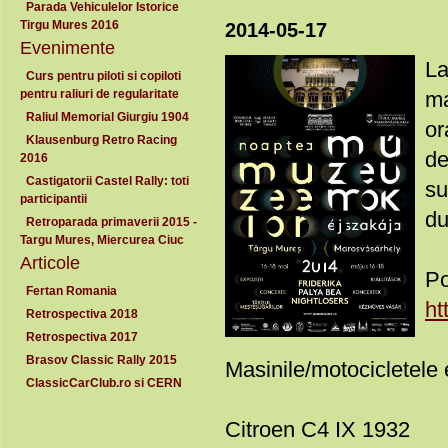
Parada Vehiculelor Istorice
Tirgu Mures 2016
2014-05-17
Evenimente
La
Curs pentru piloti si copiloti
pentru raliuri de regularitate
ma
Raliul Memorial Giurgiu 1904
or
Klausenburg Retro Racing
de
2016
Castigatorii Castel Rally: toti
su
participantii
du
Retroparada primaverii 2015 -
Targu Mures, Miercurea Ciuc
Articole
Po
Fertan Romania
ht
Retrospectiva 2018
Retrospectiva 2017
Brasov Classic Rally 2015
Masinile/motocicletele
ClassicCarClub.ro si CERN
Citroen C4 IX 1932