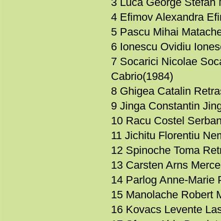
3 Luca George Stefan
4 Efimov Alexandra Ef
5 Pascu Mihai Matach
6 Ionescu Ovidiu Ione
7 Socarici Nicolae So
Cabrio(1984)
8 Ghigea Catalin Retra
9 Jinga Constantin Ji
10 Racu Costel Serban
11 Jichitu Florentiu 
12 Spinoche Toma Retr
13 Carsten Arns Merce
14 Parlog Anne-Marie P
15 Manolache Robert M
16 Kovacs Levente Las