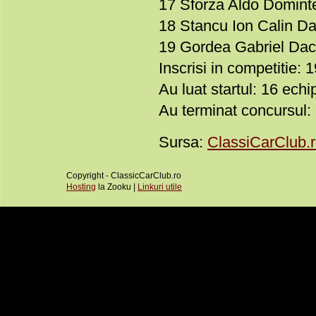
17 Sforza Aldo Domint
18 Stancu Ion Calin Da
19 Gordea Gabriel Dac
Inscrisi in competitie: 
Au luat startul: 16 echi
Au terminat concursul:
Sursa:
ClassiCarClub.
Copyright - ClassicCarClub.ro
Hosting
la Zooku |
Linkuri utile