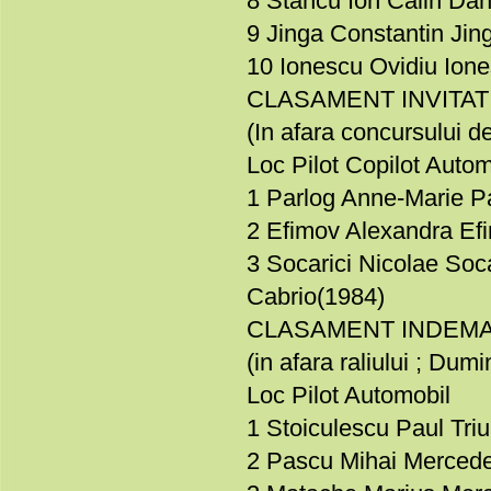
8 Stancu Ion Calin Dan
9 Jinga Constantin Ji
10 Ionescu Ovidiu Ion
CLASAMENT INVITAT
(In afara concursului d
Loc Pilot Copilot Autom
1 Parlog Anne-Marie P
2 Efimov Alexandra Ef
3 Socarici Nicolae So
Cabrio(1984)
CLASAMENT INDEM
(in afara raliului ; Dumi
Loc Pilot Automobil
1 Stoiculescu Paul Tr
2 Pascu Mihai Merced