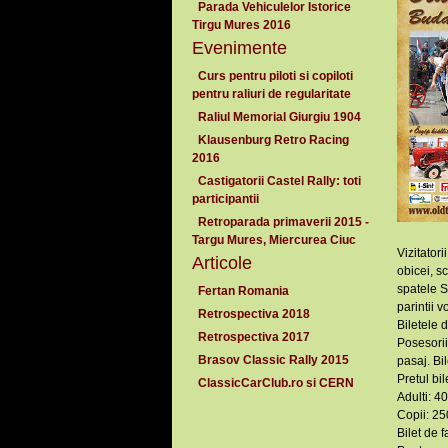
Parada Vehiculelor Istorice
Tirgu Mures 2016
Evenimente
Curs pentru piloti si copiloti
pentru raliuri de regularitate
Raliul Memorial Giurgiu 1904
Klausenburg Retro Racing
2016
Castigatorii Castel Rally: toti
participantii
Retroparada primaverii 2015 -
Targu Mures, Miercurea Ciuc
Vizitatori
Articole
obicei, s
spatele S
Fertan Romania
parintii 
Retrospectiva 2018
Biletele 
Retrospectiva 2017
Posesorii
Brasov Classic Rally 2015
pasaj. Bi
Pretul bil
ClassicCarClub.ro si CERN
Adulti: 4
Copii: 25
Bilet de 