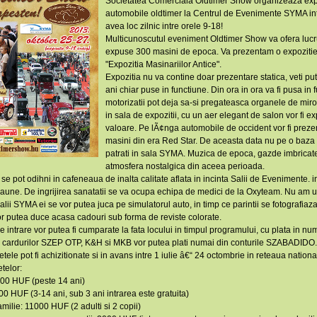
Societatea Comerciala Oldtimer Show organizeaza exp
automobile oldtimer la Centrul de Evenimente SYMA in
avea loc zilnic intre orele 9-18!
Multicunoscutul eveniment Oldtimer Show va ofera lucrur
expuse 300 masini de epoca. Va prezentam o expozitie
"Expozitia Masinariilor Antice".
Expozitia nu va contine doar prezentare statica, veti p
ani chiar puse in functiune. Din ora in ora va fi pusa in
motorizatii pot deja sa-si pregateasca organele de miros
in sala de expozitii, cu un aer elegant de salon vor fi
valoare. Pe lÃ¢nga automobile de occident vor fi prez
masini din era Red Star. De aceasta data nu pe o baz
patrati in sala SYMA. Muzica de epoca, gazde imbricate
atmosfera nostalgica din aceea perioada.
i se pot odihni in cafeneaua de inalta calitate aflata in incinta Salii de Evenimente. in
caune. De ingrijirea sanatatii se va ocupa echipa de medici de la Oxyteam. Nu am uitat
alii SYMA ei se vor putea juca pe simulatorul auto, in timp ce parintii se fotografiaz
vor putea duce acasa cadouri sub forma de reviste colorate.
de intrare vor putea fi cumparate la fata locului in timpul programului, cu plata in n
 cardurilor SZEP OTP, K&H si MKB vor putea plati numai din conturile SZABADIDO. L
letele pot fi achizitionate si in avans intre 1 iulie â€“ 24 octombrie in reteaua nation
etelor:
000 HUF (peste 14 ani)
00 HUF (3-14 ani, sub 3 ani intrarea este gratuita)
familie: 11000 HUF (2 adulti si 2 copii)