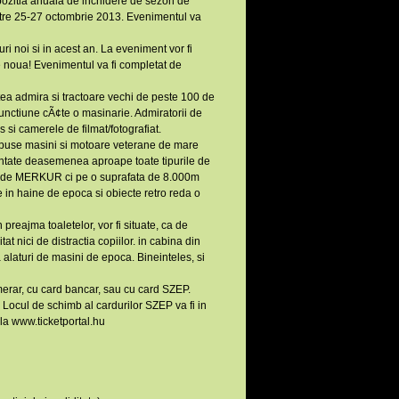
ozitia anuala de inchidere de sezon de
tre 25-27 octombrie 2013. Evenimentul va
i noi si in acest an. La eveniment vor fi
 noua! Evenimentul va fi completat de
utea admira si tractoare vechi de peste 100 de
 functiune cÃ¢te o masinarie. Admiratorii de
 si camerele de filmat/fotografiat.
 expuse masini si motoare veterane de mare
entate deasemenea aproape toate tipurile de
a de MERKUR ci pe o suprafata de 8.000m
 in haine de epoca si obiecte retro reda o
 preajma toaletelor, vor fi situate, ca de
 nici de distractia copiilor. in cabina din
a alaturi de masini de epoca. Bineinteles, si
umerar, cu card bancar, sau cu card SZEP.
ocul de schimb al cardurilor SZEP va fi in
ala www.ticketportal.hu