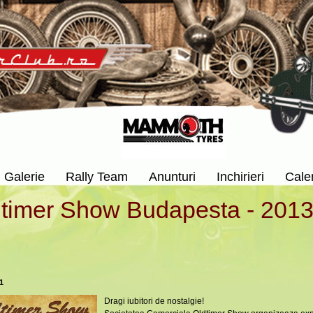
Galerie
Rally Team
Anunturi
Inchirieri
Cale
timer Show Budapesta - 201
1
Dragi iubitori de nostalgie!