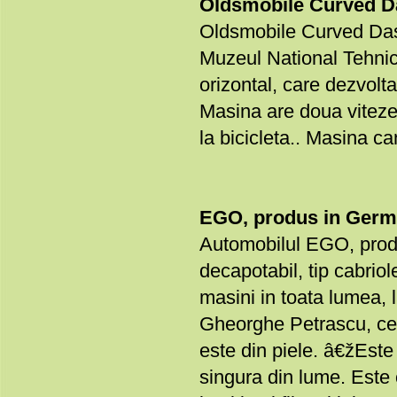
Oldsmobile Curved D
Oldsmobile Curved Das
Muzeul National Tehnic
orizontal, care dezvolt
Masina are doua viteze 
la bicicleta.. Masina c
EGO, produs in Germa
Automobilul EGO, prod
decapotabil, tip cabriol
masini in toata lumea, 
Gheorghe Petrascu, cel 
este din piele. â€žEste 
singura din lume. Este