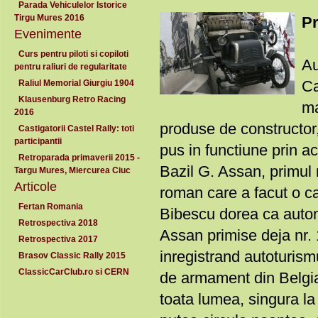
Parada Vehiculelor Istorice
Tirgu Mures 2016
Pr
Evenimente
Curs pentru piloti si copiloti
Au
pentru raliuri de regularitate
Ca
Raliul Memorial Giurgiu 1904
Klausenburg Retro Racing
ma
2016
produse de constructor,
Castigatorii Castel Rally: toti
participantii
pus in functiune prin a
Retroparada primaverii 2015 -
Bazil G. Assan, primul 
Targu Mures, Miercurea Ciuc
Articole
roman care a facut o cal
Fertan Romania
Bibescu dorea ca automob
Retrospectiva 2018
Assan primise deja nr. 
Retrospectiva 2017
inregistrand autoturism
Brasov Classic Rally 2015
ClassicCarClub.ro si CERN
de armament din Belgia
toata lumea, singura la