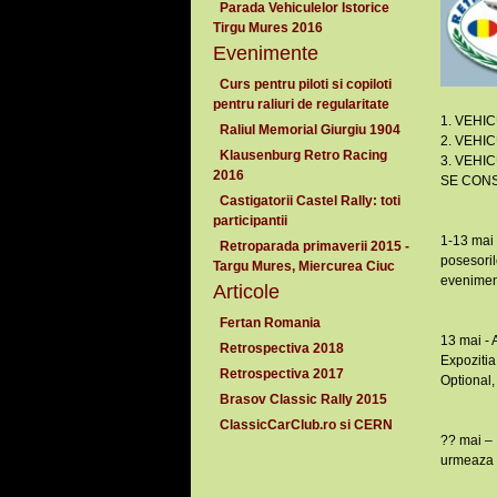
Parada Vehiculelor Istorice
Tirgu Mures 2016
Evenimente
Curs pentru piloti si copiloti
pentru raliuri de regularitate
1. VEHIC
Raliul Memorial Giurgiu 1904
2. VEHIC
Klausenburg Retro Racing
3. VEHI
2016
SE CONS
Castigatorii Castel Rally: toti
participantii
1-13 mai 
Retroparada primaverii 2015 -
posesoril
Targu Mures, Miercurea Ciuc
evenimen
Articole
Fertan Romania
13 mai -
Retrospectiva 2018
Expozitia
Retrospectiva 2017
Optional,
Brasov Classic Rally 2015
ClassicCarClub.ro si CERN
?? mai –
urmeaza a 