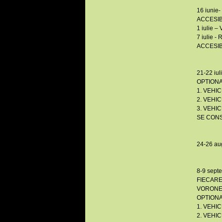
16 iunie-
ACCESIB
1 iulie 
7 iulie -
ACCESIB
21-22 iul
OPTIONA
1. VEHIC
2. VEHI
3. VEHI
SE CONS
24-26 au
8-9 septe
FIECARE
VORONE
OPTIONA
1. VEHIC
2. VEHIC