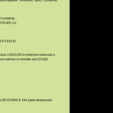
 Belciugatele, Timisoara, Sibiu, Constanta,
- Constanta
TICIPE CU:
TI-LEHLIU
Dacia 1300/1100 la Intalnirea nationala a
unt admise si celelalte serii D1300,
ELOR ISTORICE 4X4 (data desfasurarii