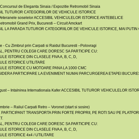
 Concursul de Eleganta Sinaia / Expozitie Retromobil Sinaia
IL TUTUROR CATEGORIILOR DE VEHICULE ISTORICE
– Veteranele soselelor ACCESIBIL VEHICULELOR ISTORICE ANTEBELICE
 Retromobil Grand Prix, Bucuresti – Circuit Amckart
IL LA PARADA TUTUROR CATEGORIILOR DE VEHICULE ISTORICE, MAI PUTIN C
ie - Cu Zimbrul prin Carpati si Raidul Bucuresti –Polovragi
L, PENTRU COLEGII CARE DORESC SA PARTICIPE CU:
ULE ISTORICE DIN CLASELE FIVA A, B, C, D,
CULE ISTORICE UTILITARE
CULE ISTORICE CU MOTOARE PANA LA 1000 CMC
IDERA PARTICIPARE LA EVENIMENT NUMAI PARCURGEREA ETAPEI BUCURE
gust – Intalnirea Internationala Kafer ACCESIBIL TUTUROR VEHICULELOR IS
mbrie – Raliul Carpati Retro – Voronet (start si sosire)
 PARTICIPANT TRANSPORTA PRIN FORTE PROPRII, PE ROTI SAU PE PLATFOR
T.
L, PENTRU COLEGII CARE DORESC SA PARTICIPE CU:
ULE ISTORICE DIN CLASELE FIVA A, B, C, D,
ULE ISTORICE 4x4 / UTILITARE