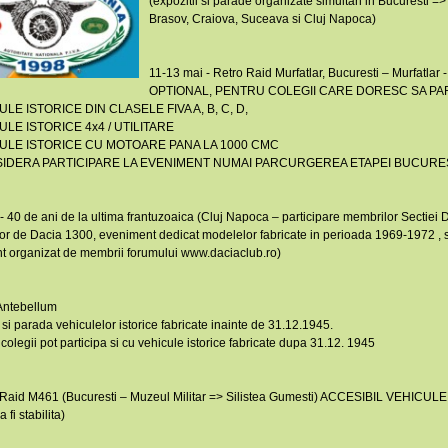
(expozitii si parade organizate simultan in Bucuresti =>
Brasov, Craiova, Suceava si Cluj Napoca)
11-13 mai - Retro Raid Murfatlar, Bucuresti – Murfatlar 
OPTIONAL, PENTRU COLEGII CARE DORESC SA PAR
ULE ISTORICE DIN CLASELE FIVA A, B, C, D,
ULE ISTORICE 4x4 / UTILITARE
CULE ISTORICE CU MOTOARE PANA LA 1000 CMC
IDERA PARTICIPARE LA EVENIMENT NUMAI PARCURGEREA ETAPEI BUCURES
- 40 de ani de la ultima frantuzoaica (Cluj Napoca – participare membrilor Sectiei 
or de Dacia 1300, eveniment dedicat modelelor fabricate in perioada 1969-1972 , s
t organizat de membrii forumului www.daciaclub.ro)
 Antebellum
 si parada vehiculelor istorice fabricate inainte de 31.12.1945.
 colegii pot participa si cu vehicule istorice fabricate dupa 31.12. 1945
 Raid M461 (Bucuresti – Muzeul Militar => Silistea Gumesti) ACCESIBIL VEHICUL
fi stabilita)