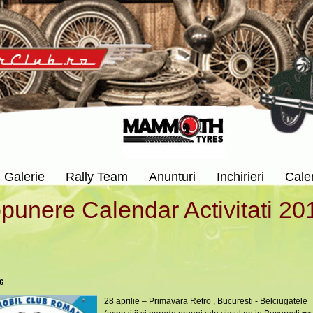
Galerie
Rally Team
Anunturi
Inchirieri
Cale
punere Calendar Activitati 2
6
28 aprilie – Primavara Retro , Bucuresti - Belciugatele