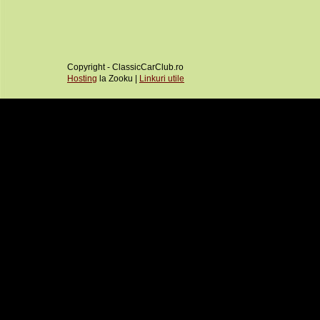
Copyright - ClassicCarClub.ro
Hosting
la Zooku |
Linkuri utile