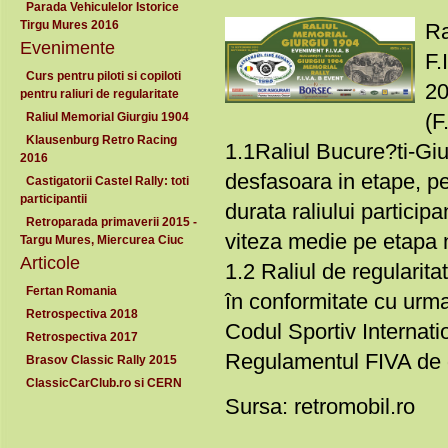
Parada Vehiculelor Istorice
Tirgu Mures 2016
Ra
Evenimente
F.
Curs pentru piloti si copiloti
20
pentru raliuri de regularitate
(F
Raliul Memorial Giurgiu 1904
Klausenburg Retro Racing
1.1Raliul Bucure?ti-Giu
2016
desfasoara in etape, pe
Castigatorii Castel Rally: toti
participantii
durata raliului particip
Retroparada primaverii 2015 -
viteza medie pe etapa 
Targu Mures, Miercurea Ciuc
Articole
1.2 Raliul de regularit
Fertan Romania
în conformitate cu urm
Retrospectiva 2018
Codul Sportiv Internati
Retrospectiva 2017
Regulamentul FIVA de d
Brasov Classic Rally 2015
ClassicCarClub.ro si CERN
Sursa: retromobil.ro