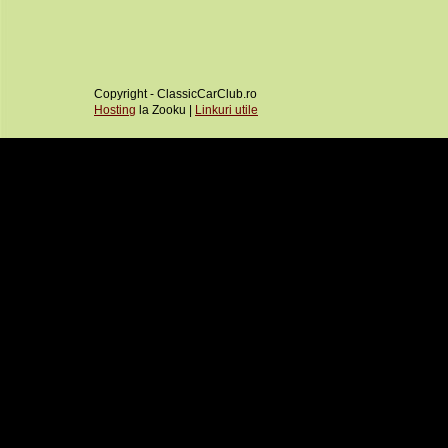
Copyright - ClassicCarClub.ro
Hosting
la Zooku |
Linkuri utile