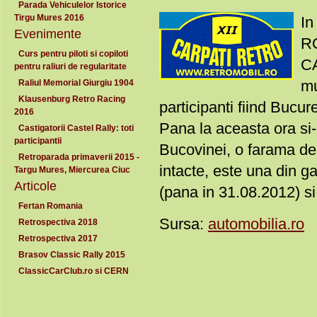
Parada Vehiculelor Istorice
Tirgu Mures 2016
In
Evenimente
RO
Curs pentru piloti si copiloti
CA
pentru raliuri de regularitate
mu
Raliul Memorial Giurgiu 1904
Klausenburg Retro Racing
participanti fiind Bucure
2016
Pana la aceasta ora si
Castigatorii Castel Rally: toti
participantii
Bucovinei, o farama de r
Retroparada primaverii 2015 -
intacte, este una din ga
Targu Mures, Miercurea Ciuc
Articole
(pana in 31.08.2012) si
Fertan Romania
Sursa:
automobilia.ro
Retrospectiva 2018
Retrospectiva 2017
Brasov Classic Rally 2015
ClassicCarClub.ro si CERN