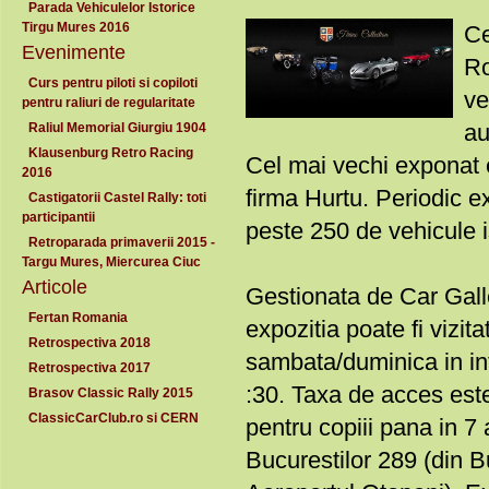
Parada Vehiculelor Istorice
Tirgu Mures 2016
Ce
Evenimente
Ro
Curs pentru piloti si copiloti
ve
pentru raliuri de regularitate
au
Raliul Memorial Giurgiu 1904
Klausenburg Retro Racing
Cel mai vechi exponat 
2016
firma Hurtu. Periodic ex
Castigatorii Castel Rally: toti
participantii
peste 250 de vehicule i
Retroparada primaverii 2015 -
Targu Mures, Miercurea Ciuc
Articole
Gestionata de Car Gal
Fertan Romania
expozitia poate fi vizita
Retrospectiva 2018
sambata/duminica in int
Retrospectiva 2017
:30. Taxa de acces este
Brasov Classic Rally 2015
ClassicCarClub.ro si CERN
pentru copiii pana in 7 
Bucurestilor 289 (din B