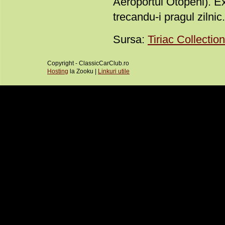
Aeroportul Otopeni). Ex
trecandu-i pragul zilnic.
Sursa:
Tiriac Collection
Copyright - ClassicCarClub.ro
Hosting
la Zooku |
Linkuri utile