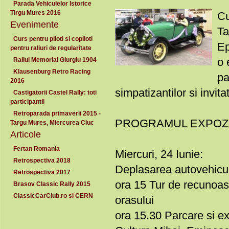
Parada Vehiculelor Istorice
Tirgu Mures 2016
Cu
Evenimente
Ta
Curs pentru piloti si copiloti
Ep
pentru raliuri de regularitate
o 
Raliul Memorial Giurgiu 1904
Klausenburg Retro Racing
pa
2016
simpatizantilor si invitat
Castigatorii Castel Rally: toti
participantii
Retroparada primaverii 2015 -
PROGRAMUL EXPOZI
Targu Mures, Miercurea Ciuc
Articole
Fertan Romania
Miercuri, 24 Iunie:
Retrospectiva 2018
Deplasarea autovehicul
Retrospectiva 2017
ora 15 Tur de recunoas
Brasov Classic Rally 2015
ClassicCarClub.ro si CERN
orasului
ora 15.30 Parcare si exp