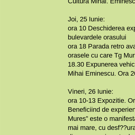
Cultura Mihai. Eminesc
Joi, 25 Iunie:
ora 10 Deschiderea exp
bulevardele orasului
ora 18 Parada retro avand
orasele cu care Tg Mure
18.30 Expunerea vehicule
Mihai Eminescu. Ora 2
Vineri, 26 Iunie:
ora 10-13 Expozitie. O
Beneficiind de experient
Mures” este o manifest
mai mare, cu desf??urar