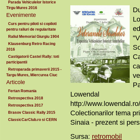
Parada Vehiculelor Istorice
Tirgu Mures 2016
Du
Evenimente
Lo
Curs pentru piloti si copiloti
ed
pentru raliuri de regularitate
"V
Raliul Memorial Giurgiu 1904
Klausenburg Retro Racing
So
2016
Ca
Castigatorii Castel Rally: toti
participantii
ca
Retroparada primaverii 2015 -
ve
Targu Mures, Miercurea Ciuc
Articole
Pa
Fertan Romania
Lowendal
Retrospectiva 2018
http://www.lowendal.ro/
Retrospectiva 2017
Colectionarilor tema pr
Brasov Classic Rally 2015
ClassicCarClub.ro si CERN
Sinaia - prezent si pers
Sursa:
retromobil