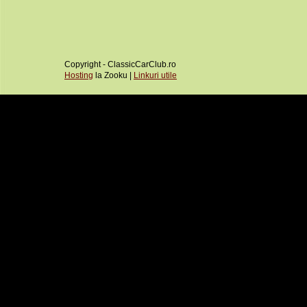
Copyright - ClassicCarClub.ro
Hosting
la Zooku |
Linkuri utile