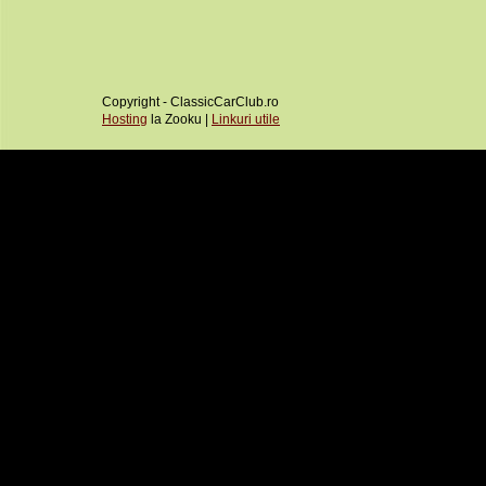
Copyright - ClassicCarClub.ro
Hosting
la Zooku |
Linkuri utile