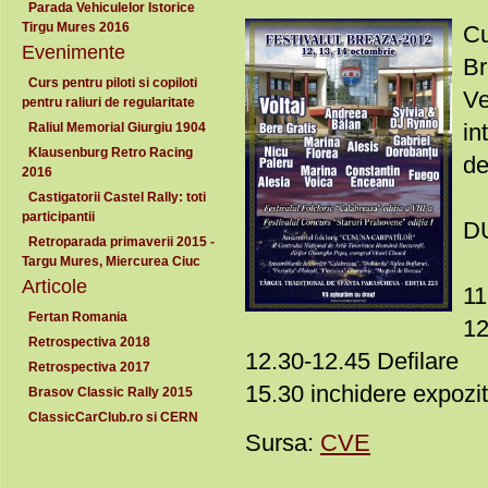
Parada Vehiculelor Istorice
Tirgu Mures 2016
Cu
Evenimente
Br
Curs pentru piloti si copiloti
Ve
pentru raliuri de regularitate
in
Raliul Memorial Giurgiu 1904
Klausenburg Retro Racing
de
2016
Castigatorii Castel Rally: toti
participantii
D
Retroparada primaverii 2015 -
Targu Mures, Miercurea Ciuc
Articole
11
Fertan Romania
12
Retrospectiva 2018
12.30-12.45 Defilare
Retrospectiva 2017
15.30 inchidere expoziti
Brasov Classic Rally 2015
ClassicCarClub.ro si CERN
Sursa:
CVE