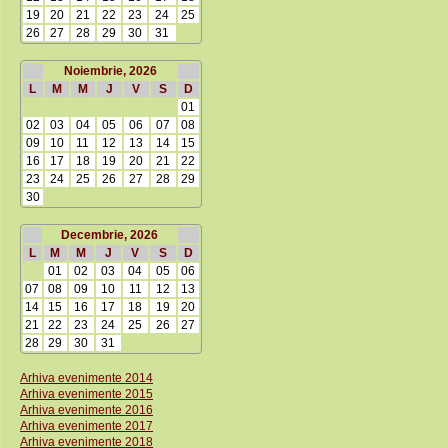
19
20
21
22
23
24
25
26
27
28
29
30
31
Noiembrie, 2026
L
M
M
J
V
S
D
01
02
03
04
05
06
07
08
09
10
11
12
13
14
15
16
17
18
19
20
21
22
23
24
25
26
27
28
29
30
Decembrie, 2026
L
M
M
J
V
S
D
01
02
03
04
05
06
07
08
09
10
11
12
13
14
15
16
17
18
19
20
21
22
23
24
25
26
27
28
29
30
31
Arhiva evenimente 2014
Arhiva evenimente 2015
Arhiva evenimente 2016
Arhiva evenimente 2017
Arhiva evenimente 2018