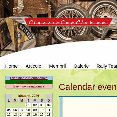
Home
Articole
Membrii
Galerie
Rally Te
Evenimente internationale
Evenimente locale
Calendar even
Evenimente nationale
Ianuarie, 2026
L
M
M
J
V
S
D
01
02
03
04
05
06
07
08
09
10
11
12
13
14
15
16
17
18