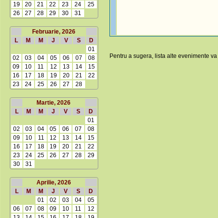
19
20
21
22
23
24
25
26
27
28
29
30
31
Februarie, 2026
L
M
M
J
V
S
D
01
Pentru a sugera, lista alte evenimente va
02
03
04
05
06
07
08
09
10
11
12
13
14
15
16
17
18
19
20
21
22
23
24
25
26
27
28
Martie, 2026
L
M
M
J
V
S
D
01
02
03
04
05
06
07
08
09
10
11
12
13
14
15
16
17
18
19
20
21
22
23
24
25
26
27
28
29
30
31
Aprilie, 2026
L
M
M
J
V
S
D
01
02
03
04
05
06
07
08
09
10
11
12
13
14
15
16
17
18
19