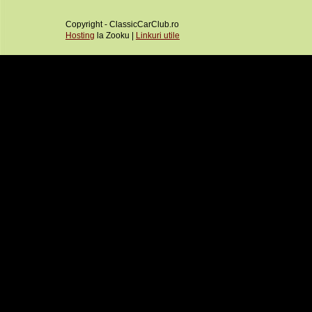
Copyright - ClassicCarClub.ro
Hosting
la Zooku |
Linkuri utile