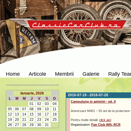
Home
Articole
Membrii
Galerie
Rally Te
Ianuarie, 2026
2016-07-19 - 2016-07-20
L
M
M
J
V
S
D
Campulung in amintiri - ed. X
01
02
03
04
05
06
07
08
09
10
11
Aniversare M461 – 55 ani de la proiectare –
12
13
14
15
16
17
18
19
20
21
22
23
24
25
Pentru multe detalii:
click aici
26
27
28
29
30
31
Organizator:
Fan Club IMS, RCR