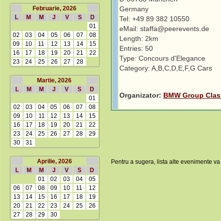
Februarie, 2026
Germany
L
M
M
J
V
S
D
Tel: +49 89 382 10550
01
eMail: staffa@peerevents.de
02
03
04
05
06
07
08
Length: 2km
09
10
11
12
13
14
15
Entries: 50
16
17
18
19
20
21
22
Type: Concours d'Elegance
23
24
25
26
27
28
Category: A,B,C,D,E,F,G Cars
Martie, 2026
L
M
M
J
V
S
D
Organizator:
BMW Group Clas
01
02
03
04
05
06
07
08
09
10
11
12
13
14
15
16
17
18
19
20
21
22
23
24
25
26
27
28
29
30
31
Aprilie, 2026
Pentru a sugera, lista alte evenimente va
L
M
M
J
V
S
D
01
02
03
04
05
06
07
08
09
10
11
12
13
14
15
16
17
18
19
20
21
22
23
24
25
26
27
28
29
30