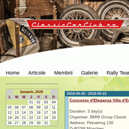
Home
Articole
Membrii
Galerie
Rally Te
Ianuarie, 2026
2016-05-20 - 2016-05-22
L
M
M
J
V
S
D
Concorso d'Eleganza Villa d'E
01
02
03
04
05
06
07
08
09
10
11
Duration: 3 day(s)
12
13
14
15
16
17
18
Organiser: BMW Group Classic
19
20
21
22
23
24
25
Address: Petuelring 130
26
27
28
29
30
31
D-80788 München