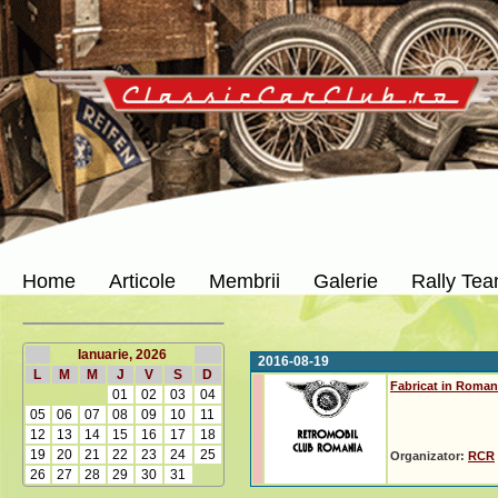
Home
Articole
Membrii
Galerie
Rally Te
Ianuarie, 2026
2016-08-19
L
M
M
J
V
S
D
Fabricat in Roman
01
02
03
04
05
06
07
08
09
10
11
12
13
14
15
16
17
18
19
20
21
22
23
24
25
Organizator:
RCR
26
27
28
29
30
31