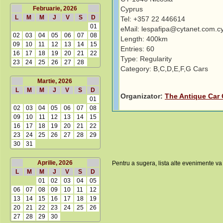
Februarie, 2026
Cyprus
L
M
M
J
V
S
D
Tel: +357 22 446614
01
eMail: lespafipa@cytanet.com.c
02
03
04
05
06
07
08
Length: 400km
09
10
11
12
13
14
15
Entries: 60
16
17
18
19
20
21
22
Type: Regularity
23
24
25
26
27
28
Category: B,C,D,E,F,G Cars
Martie, 2026
L
M
M
J
V
S
D
Organizator:
The Antique Car 
01
02
03
04
05
06
07
08
09
10
11
12
13
14
15
16
17
18
19
20
21
22
23
24
25
26
27
28
29
30
31
Aprilie, 2026
Pentru a sugera, lista alte evenimente va
L
M
M
J
V
S
D
01
02
03
04
05
06
07
08
09
10
11
12
13
14
15
16
17
18
19
20
21
22
23
24
25
26
27
28
29
30