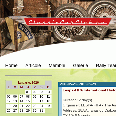
Home
Articole
Membrii
Galerie
Rally Te
Ianuarie, 2026
2016-05-28 - 2016-05-29
L
M
M
J
V
S
D
Lespa-FIPA International Histo
01
02
03
04
05
06
07
08
09
10
11
Duration: 2 day(s)
12
13
14
15
16
17
18
Organiser: LESPA-FIPA - The An
19
20
21
22
23
24
25
Address: 18A Athanasiou Diakou
26
27
28
29
30
31
CY-1046 Nicosia