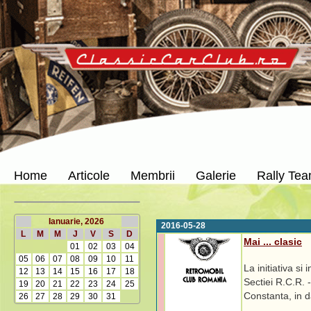
Home
Articole
Membrii
Galerie
Rally Te
Ianuarie, 2026
2016-05-28
L
M
M
J
V
S
D
Mai ... clasic
01
02
03
04
05
06
07
08
09
10
11
La initiativa si
12
13
14
15
16
17
18
Sectiei R.C.R. 
19
20
21
22
23
24
25
Constanta, in da
26
27
28
29
30
31