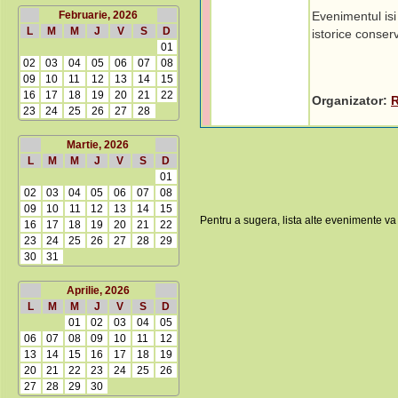
Februarie, 2026
Evenimentul is
L
M
M
J
V
S
D
istorice conser
01
02
03
04
05
06
07
08
09
10
11
12
13
14
15
16
17
18
19
20
21
22
Organizator:
23
24
25
26
27
28
Martie, 2026
L
M
M
J
V
S
D
01
02
03
04
05
06
07
08
09
10
11
12
13
14
15
Pentru a sugera, lista alte evenimente va
16
17
18
19
20
21
22
23
24
25
26
27
28
29
30
31
Aprilie, 2026
L
M
M
J
V
S
D
01
02
03
04
05
06
07
08
09
10
11
12
13
14
15
16
17
18
19
20
21
22
23
24
25
26
27
28
29
30