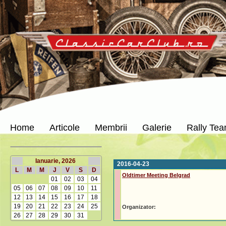
Home
Articole
Membrii
Galerie
Rally Te
Ianuarie, 2026
2016-04-23
L
M
M
J
V
S
D
Oldtimer Meeting Belgrad
01
02
03
04
05
06
07
08
09
10
11
12
13
14
15
16
17
18
19
20
21
22
23
24
25
Organizator:
26
27
28
29
30
31