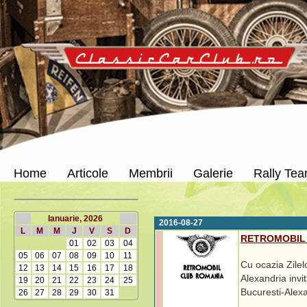
Home
Articole
Membrii
Galerie
Rally Te
Ianuarie, 2026
2016-08-27
L
M
M
J
V
S
D
RETROMOBIL vi
01
02
03
04
05
06
07
08
09
10
11
Cu ocazia Zilel
12
13
14
15
16
17
18
Alexandria inv
19
20
21
22
23
24
25
Bucuresti-Alex
26
27
28
29
30
31