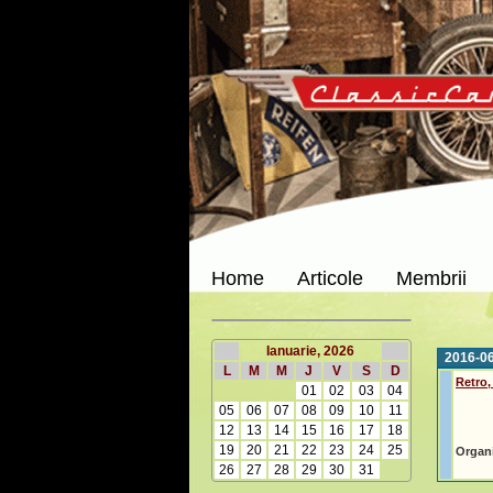
Home
Articole
Membrii
Ianuarie, 2026
2016-06-
L
M
M
J
V
S
D
Retro,
01
02
03
04
05
06
07
08
09
10
11
12
13
14
15
16
17
18
19
20
21
22
23
24
25
Organi
26
27
28
29
30
31