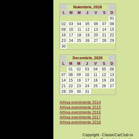
Noiembrie, 2026
L
M
M
J
V
S
D
01
02
03
04
05
06
07
08
09
10
11
12
13
14
15
16
17
18
19
20
21
22
23
24
25
26
27
28
29
30
Decembrie, 2026
L
M
M
J
V
S
D
01
02
03
04
05
06
07
08
09
10
11
12
13
14
15
16
17
18
19
20
21
22
23
24
25
26
27
28
29
30
31
Arhiva evenimente 2014
Arhiva evenimente 2015
Arhiva evenimente 2016
Arhiva evenimente 2017
Arhiva evenimente 2018
Copyright - ClassicCarClub.ro