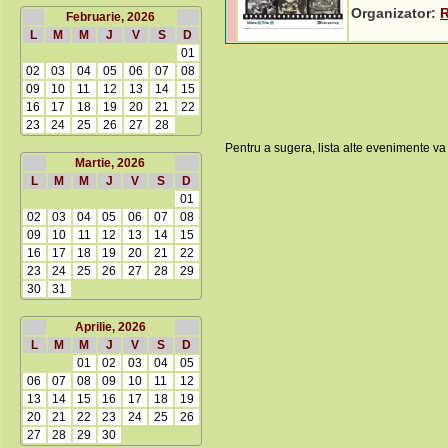
Organizator:
Februarie, 2026
L
M
M
J
V
S
D
01
02
03
04
05
06
07
08
09
10
11
12
13
14
15
16
17
18
19
20
21
22
23
24
25
26
27
28
Pentru a sugera, lista alte evenimente va
Martie, 2026
L
M
M
J
V
S
D
01
02
03
04
05
06
07
08
09
10
11
12
13
14
15
16
17
18
19
20
21
22
23
24
25
26
27
28
29
30
31
Aprilie, 2026
L
M
M
J
V
S
D
01
02
03
04
05
06
07
08
09
10
11
12
13
14
15
16
17
18
19
20
21
22
23
24
25
26
27
28
29
30