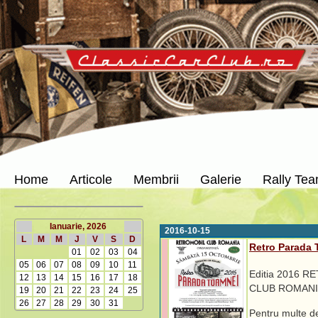
Home
Articole
Membrii
Galerie
Rally Te
Ianuarie, 2026
2016-10-15
L
M
M
J
V
S
D
Retro Parada
01
02
03
04
05
06
07
08
09
10
11
Editia 2016 
12
13
14
15
16
17
18
CLUB ROMANIA s
19
20
21
22
23
24
25
26
27
28
29
30
31
Pentru multe de