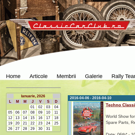
Home
Articole
Membrii
Galerie
Rally Te
Ianuarie, 2026
2016-04-06 - 2016-04-10
L
M
M
J
V
S
D
Techno Class
01
02
03
04
05
06
07
08
09
10
11
World Show for
12
13
14
15
16
17
18
Spare Parts, R
19
20
21
22
23
24
25
26
27
28
29
30
31
Date: 06th* - 1