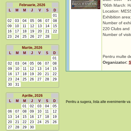
Februarie, 2026
*06th March: H
L
M
M
J
V
S
D
Location: MESS
01
Exhibition area
02
03
04
05
06
07
08
Number of exhib
09
10
11
12
13
14
15
220 Clubs and 
16
17
18
19
20
21
22
Number of visit
23
24
25
26
27
28
Martie, 2026
L
M
M
J
V
S
D
Pentru multe de
01
Organizator:
S
02
03
04
05
06
07
08
09
10
11
12
13
14
15
16
17
18
19
20
21
22
23
24
25
26
27
28
29
30
31
Aprilie, 2026
L
M
M
J
V
S
D
Pentru a sugera, lista alte evenimente va
01
02
03
04
05
06
07
08
09
10
11
12
13
14
15
16
17
18
19
20
21
22
23
24
25
26
27
28
29
30