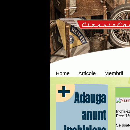
Home
Articole
Membrii
Inchirie
Pret: 15
Se poate 