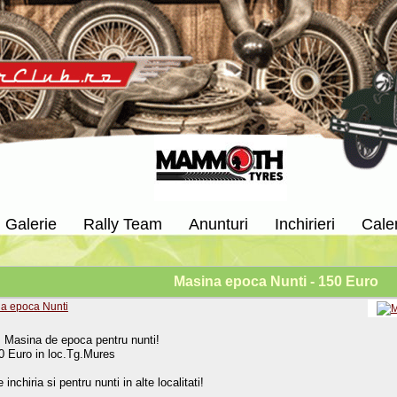
Galerie
Rally Team
Anunturi
Inchirieri
Cale
Masina epoca Nunti - 150 Euro
z Masina de epoca pentru nunti!
0 Euro in loc.Tg.Mures
inchiria si pentru nunti in alte localitati!