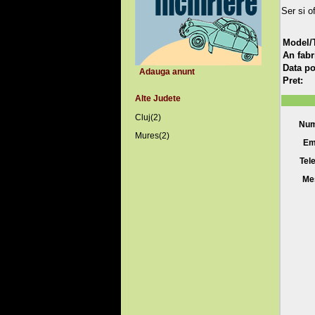
Ser si of
Model/T
An fabr
Data po
Adauga anunt
Pret:
Alte Judete
Cluj(2)
Num
Mures(2)
Em
Tel
Me