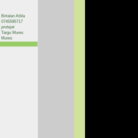
Birtalan Attila
0745595717
protejat
Targu Mures
Mures