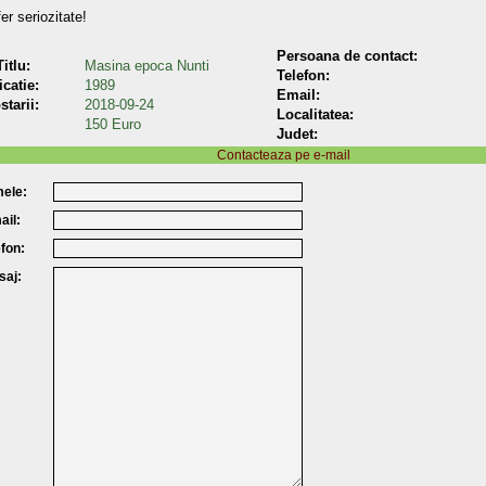
er seriozitate!
Persoana de contact:
itlu:
Masina epoca Nunti
Telefon:
icatie:
1989
Email:
starii:
2018-09-24
Localitatea:
150 Euro
Judet:
Contacteaza pe e-mail
ele:
ail:
efon:
saj: