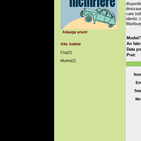
disponib
dinozaur
care tre
identic 
Wartburg
Adauga anunt
Model/T
An fabr
Alte Judete
Data po
Cluj(2)
Pret:
Mures(2)
Num
Em
Tel
Me