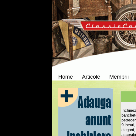
Home
Articole
Membrii
Inchirie
banchete
petrecer
9 locuri
elegant,
accesibi