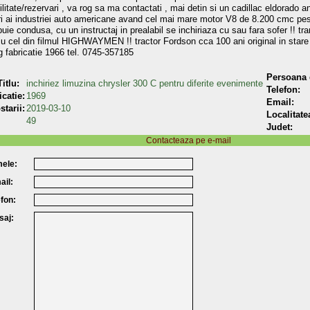
ilitate/rezervari , va rog sa ma contactati , mai detin si un cadillac eldorado an
i ai industriei auto americane avand cel mai mare motor V8 de 8.200 cmc pest
buie condusa, cu un instructaj in prealabil se inchiriaza cu sau fara sofer !! 
cu cel din filmul HIGHWAYMEN !! tractor Fordson cca 100 ani original in stare
 fabricatie 1966 tel. 0745-357185
Persoana 
itlu:
inchiriez limuzina chrysler 300 C pentru diferite evenimente
Telefon:
icatie:
1969
Email:
starii:
2019-03-10
Localitate
49
Judet:
Contacteaza pe e-mail
ele:
ail:
efon:
saj: