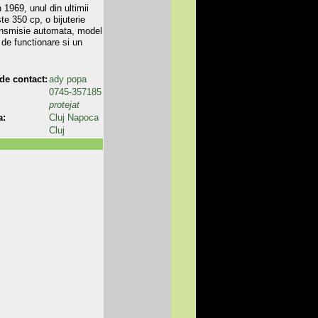
 1969, unul din ultimii
e 350 cp, o bijuterie
transmisie automata, model
 de functionare si un
de contact:
ady popa
0745-357185
protejat
a:
Cluj Napoca
Cluj