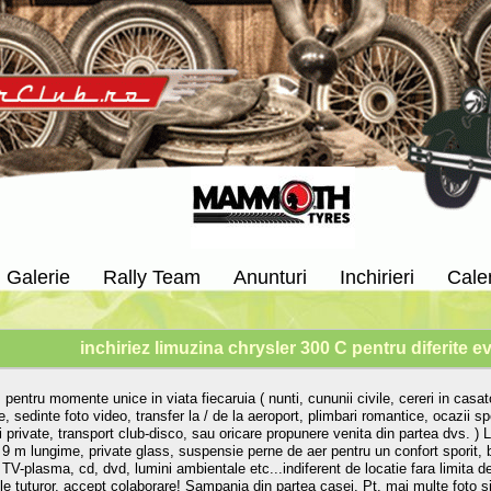
Galerie
Rally Team
Anunturi
Inchirieri
Cale
inchiriez limuzina chrysler 300 C pentru diferite
z pentru momente unice in viata fiecaruia ( nunti, cununii civile, cereri in casat
, sedinte foto video, transfer la / de la aeroport, plimbari romantice, ocazii spe
i private, transport club-disco, sau oricare propunere venita din partea dvs. )
, 9 m lungime, private glass, suspensie perne de aer pentru un confort sporit, 
 TV-plasma, cd, dvd, lumini ambientale etc...indiferent de locatie fara limita d
le tuturor, accept colaborare! Sampania din partea casei. Pt. mai multe foto si