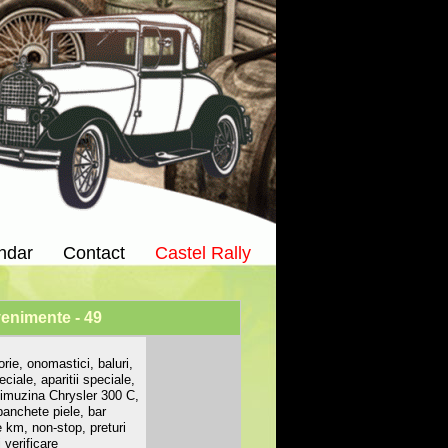
ndar
Contact
Castel Rally
 evenimente - 49
orie, onomastici, baluri,
ciale, aparitii speciale,
 Limuzina Chrysler 300 C,
banchete piele, bar
e km, non-stop, preturi
 verificare