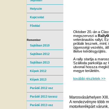
Sajtóban
Helyszin
Kapcsolat
Fõoldal
Oktober 20.-án a Cla
megszervezi a
Rally6
veteránautós rallyt. Ez
Remember
próbák lesznek, mint: 
Sajtóban 2010
ügyességi vezetés, átl
illetve kérdésgyüjtés.
Sajtóban 2012
A rally startja a maro
Sajtóban 2013
Szálloda parkolója az 
utvonal hossza megkö
megye területén.
Képek 2012
további részletek >>
Képek 2013
Parádé 2012 osz
Parádé 2013 tavasz
Marosvásárhelyen XIII
A rendezvényre több min
Parádé 2013 osz
motorkerékpárt várunk.