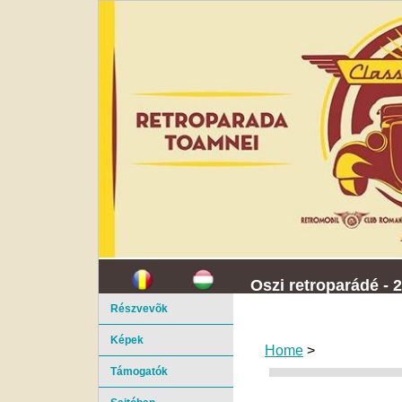
Oszi retroparádé - 
Részvevõk
Képek
Home
>
Támogatók